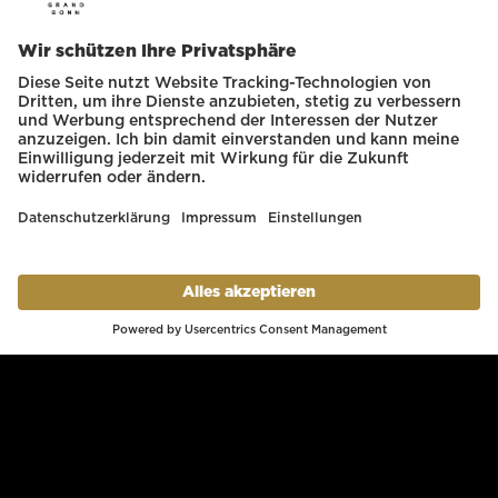
Liebe Gäste,
vom
25.07.2026 - 18.08.2026
sind wir in den
Betriebsferien und das Restaurant bleibt
geschlossen
.
Wir freuen uns, Sie ab
Mittwoch den 19.08.2026,
Die MICHELIN-Tester über das Sterne-
wieder bei uns begrüßen zu dürfen.
Restaurant YUNICO:
"Was hier in der obersten Etage des "Kameha
Grand" geboten wird, trägt dem eleganten
Lifestyle des Hauses Rechnung.
Schickes Design, professioneller Service, und