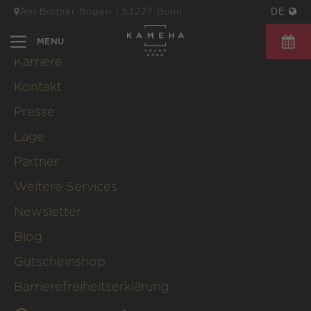
Über uns
Am Bonner Bogen 1 53227 Bonn
DE
Team
Karriere
JETZT 
Kontakt
Presse
Lage
Partner
Weitere Services
Newsletter
Blog
Gutscheinshop
Barrierefreiheitserklärung