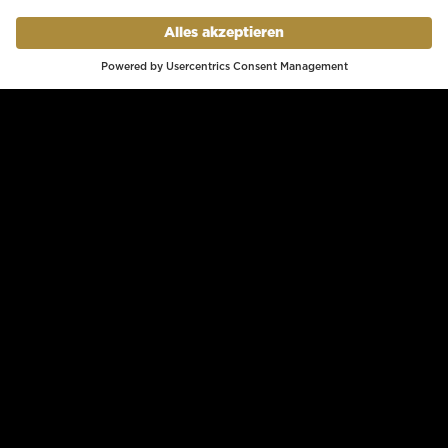
Bodenfläche: 240 m²
Deckenhöhe: 3,6 m
Max. Kapazität: 300 Personen
BESTUHLUNG
Empfang: 300 Personen
Bankett: 156 Plätze
Block: 74 Plätze