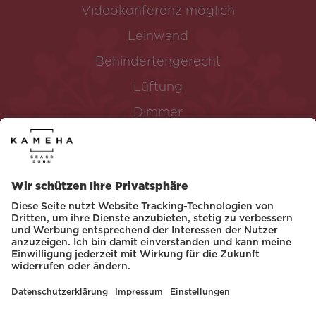
Videokonferenz möglich
Leinwand
Behindertengerecht
Lüftung
Dimmer
WLAN verfügbar
SPEZIFIKATION
Raumgröße: 15 m x 16 m