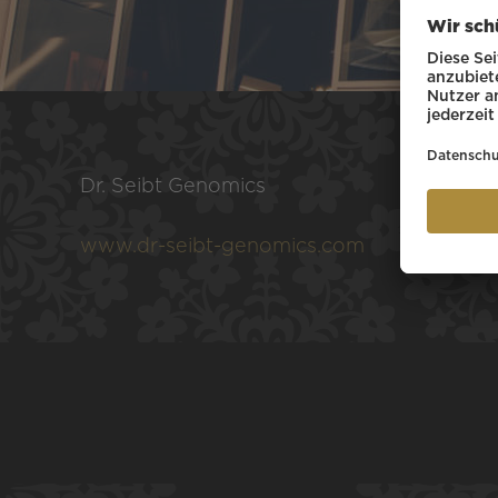
Dr. Seibt Genomics
www.dr-seibt-genomics.com