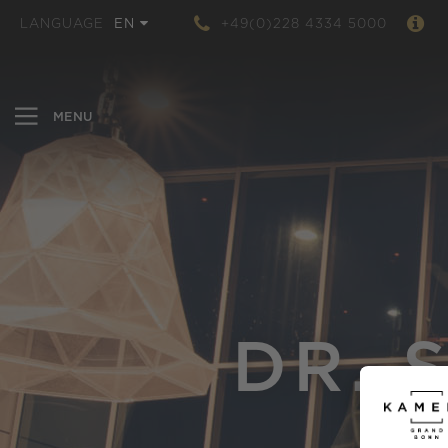
LANGUAGE
EN
+49(0)228 4334 5000
DR. 